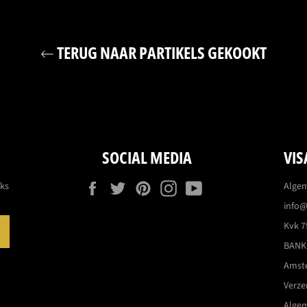
TERUG NAAR PARTIKELS GEKOOKT
SOCIAL MEDIA
VIS
Facebook
Twitter
Pinterest
Instagram
YouTube
eks
Alge
info@
Kvk 7
ABONNEREN
BANK:
Amst
Verz
Alge