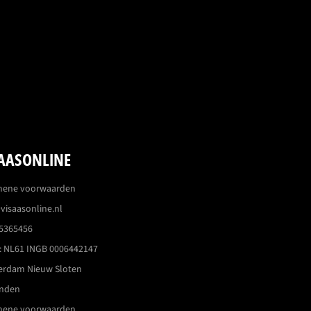
AASONLINE
mene voorwaarden
visaasonline.nl
5365456
 NL61 INGB 0006442147
erdam Nieuw Sloten
enden
mene voorwaarden