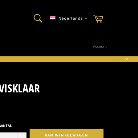
ZOEKEN
Winkelwagen
Nederlands
Zoeken
Account
Sluite
VISKLAAR
le
AANTAL
AAN WINKELWAGEN