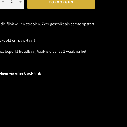
−
+
TOEVOEGEN
 die flink willen strooien. Zeer geschikt als eerste opstart
kookt en is visklaar!
uct beperkt houdbaar, Vaak
is dit circa 1 week na het
lgen via onze track link