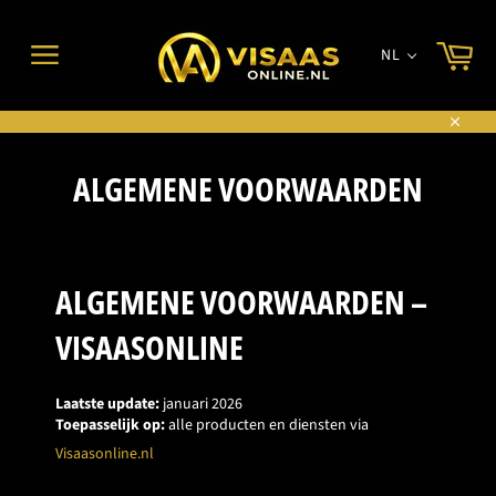
Meteen
naar
Wi
de
NL
inhoud
Sitenavigatie
Sluite
ALGEMENE VOORWAARDEN
ALGEMENE VOORWAARDEN –
VISAASONLINE
Laatste update:
januari 2026
Toepasselijk op:
alle producten en diensten via
Visaasonline.nl