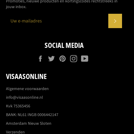
Promoties, nieuwe producten en kortingscodes rechtstreeks in
jouw inbox.
ABONN
SOCIAL MEDIA
Facebook
Twitter
Pinterest
Instagram
YouTube
VISAASONLINE
Algemene voorwaarden
info@visaasonline.nl
Kvk 75365456
BANK: NL61 INGB 0006442147
Amsterdam Nieuw Sloten
Verzenden