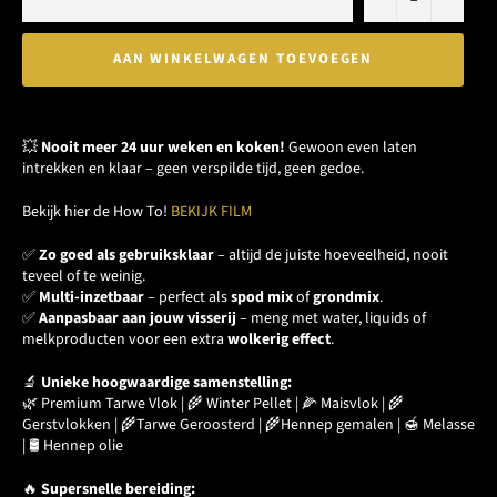
AAN WINKELWAGEN TOEVOEGEN
💥
Nooit meer 24 uur weken en koken!
Gewoon even laten
intrekken en klaar – geen verspilde tijd, geen gedoe.
Bekijk hier de How To!
BEKIJK FILM
✅
Zo goed als gebruiksklaar
– altijd de juiste hoeveelheid, nooit
teveel of te weinig.
✅
Multi-inzetbaar
– perfect als
spod mix
of
grondmix
.
✅
Aanpasbaar aan jouw visserij
– meng met water, liquids of
melkproducten voor een extra
wolkerig effect
.
🔬
Unieke hoogwaardige samenstelling:
🌿 Premium Tarwe Vlok | 🌾 Winter Pellet | 🌽 Maisvlok | 🌾
Gerstvlokken | 🌾Tarwe Geroosterd | 🌾Hennep gemalen | 🍯 Melasse
| 🛢️ Hennep olie
🔥
Supersnelle bereiding: