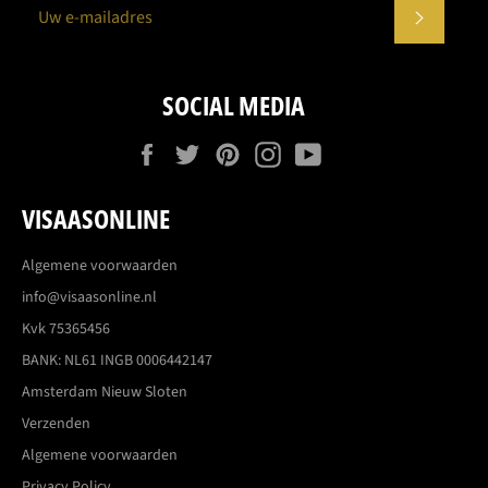
ABONN
SOCIAL MEDIA
Facebook
Twitter
Pinterest
Instagram
YouTube
VISAASONLINE
Algemene voorwaarden
info@visaasonline.nl
Kvk 75365456
BANK: NL61 INGB 0006442147
Amsterdam Nieuw Sloten
Verzenden
Algemene voorwaarden
Privacy Policy