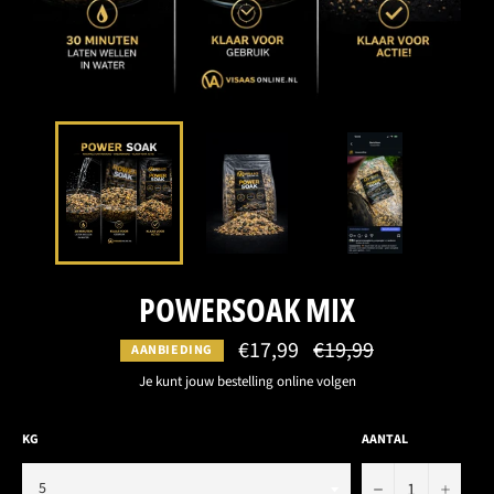
POWERSOAK MIX
€17,99
Normale
€19,99
AANBIEDING
prijs
Je kunt jouw bestelling online volgen
KG
AANTAL
−
+