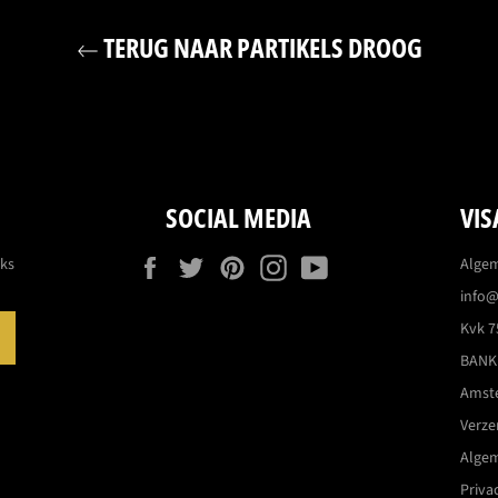
TERUG NAAR PARTIKELS DROOG
SOCIAL MEDIA
VIS
Facebook
Twitter
Pinterest
Instagram
YouTube
eks
Alge
info@
Kvk 7
ABONNEREN
BANK:
Amst
Verz
Alge
Priva