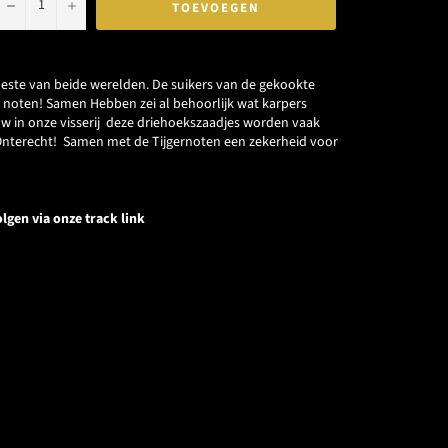
−
+
TOEVOEGEN
beste van beide werelden. De suikers van de gekookte
noten! Samen Hebben zei al behoorlijk wat karpers
euw in onze visserij deze driehoekszaadjes worden vaak
Onterecht! Samen met de Tijgernoten een zekerheid voor
lgen via onze track link