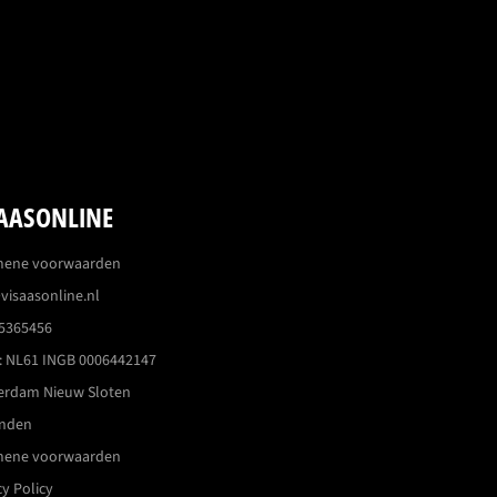
AASONLINE
mene voorwaarden
visaasonline.nl
5365456
 NL61 INGB 0006442147
erdam Nieuw Sloten
enden
mene voorwaarden
cy Policy