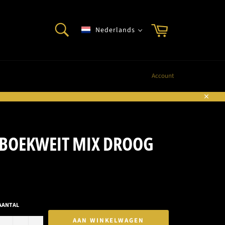
ZOEKEN
Winkelwagen
Nederlands
Zoeken
Account
Sluite
 BOEKWEIT MIX DROOG
AANTAL
AAN WINKELWAGEN