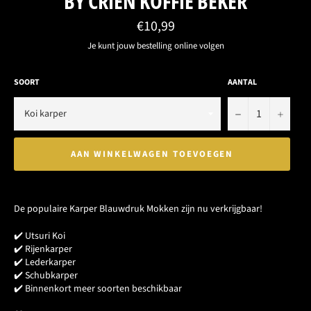
BY CRIEN KOFFIE BEKER
Normale
€10,99
prijs
Je kunt jouw bestelling online volgen
SOORT
AANTAL
−
+
AAN WINKELWAGEN TOEVOEGEN
De populaire
Karper Blauwdruk Mokken
zijn nu verkrijgbaar!
✔️ Utsuri Koi
✔️ Rijenkarper
✔️ Lederkarper
✔️ Schubkarper
✔️ Binnenkort meer soorten beschikbaar