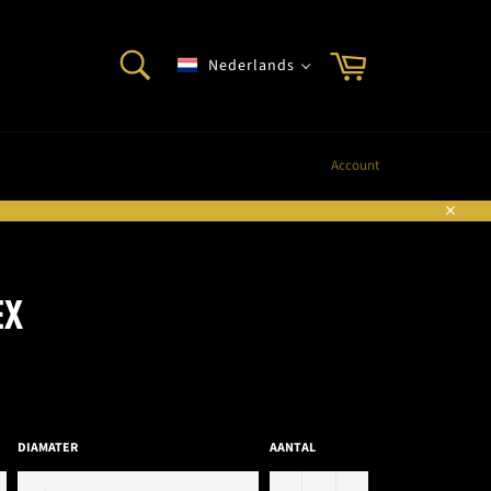
ZOEKEN
Winkelwagen
Nederlands
Zoeken
Account
Sluite
EX
DIAMATER
AANTAL