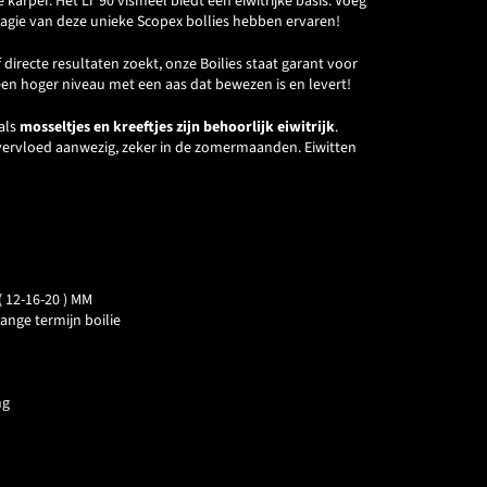
 karper. Het LT 90 vismeel biedt een eiwitrijke basis. Voeg
 magie van deze unieke Scopex bollies hebben ervaren!
f directe resultaten zoekt, onze Boilies staat garant voor
 een hoger niveau met een aas dat bewezen is en levert!
oals
mosseltjes en kreeftjes zijn behoorlijk eiwitrijk
.
overvloed aanwezig, zeker in de zomermaanden. Eiwitten
( 12-16-20 ) MM
lange termijn boilie
ng