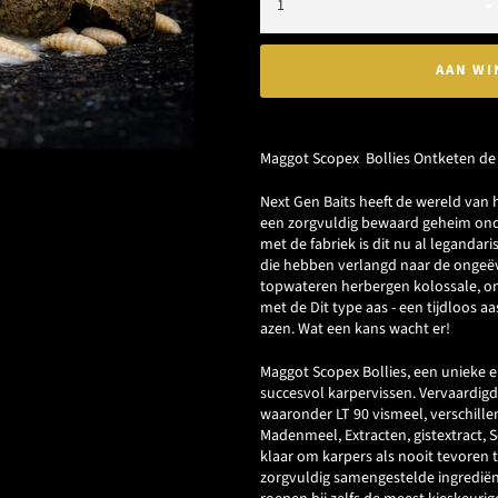
AAN WI
Maggot Scopex Bollies Ontketen d
Next Gen Baits heeft de wereld van
een zorgvuldig bewaard geheim onde
met de fabriek is dit nu al legandar
die hebben verlangd naar de ongeëv
topwateren herbergen kolossale, ong
met de Dit type aas - een tijdloos 
azen. Wat een kans wacht er!
Maggot Scopex Bollies, een unieke en
succesvol karpervissen. Vervaardig
waaronder LT 90 vismeel, verschil
Madenmeel, Extracten, gistextract, Sc
klaar om karpers als nooit tevoren t
zorgvuldig samengestelde ingrediën