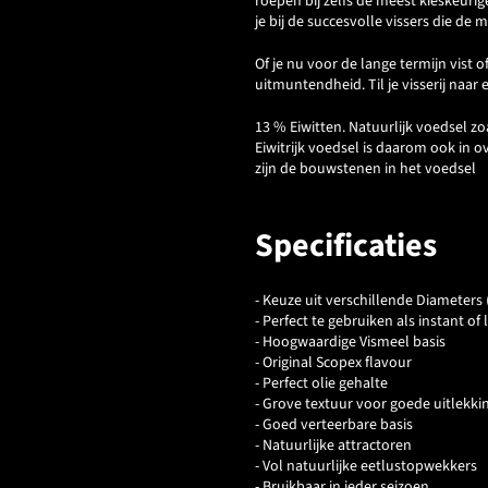
roepen bij zelfs de meest kieskeurige
je bij de succesvolle vissers die de
Of je nu voor de lange termijn vist o
uitmuntendheid. Til je visserij naar
13 % Eiwitten. Natuurlijk voedsel z
Eiwitrijk voedsel is daarom ook in 
zijn de bouwstenen in het voedsel
Specificaties
- Keuze uit verschillende Diameters 
- Perfect te gebruiken als instant of 
- Hoogwaardige Vismeel basis
- Original Scopex flavour
- Perfect olie gehalte
- Grove textuur voor goede uitlekki
- Goed verteerbare basis
- Natuurlijke attractoren
- Vol natuurlijke eetlustopwekkers
- Bruikbaar in ieder seizoen