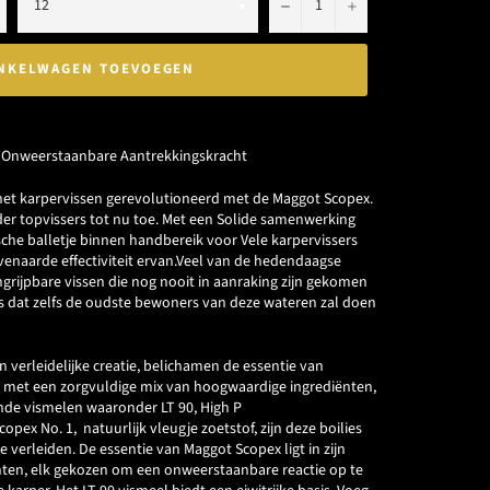
−
+
NKELWAGEN TOEVOEGEN
e Onweerstaanbare Aantrekkingskracht
 het karpervissen gerevolutioneerd met de Maggot Scopex.
r topvissers tot nu toe. Met een Solide samenwerking
ische balletje binnen handbereik voor Vele karpervissers
enaarde effectiviteit ervan.Veel van de hedendaagse
rijpbare vissen die nog nooit in aanraking zijn gekomen
aas dat zelfs de oudste bewoners van deze wateren zal doen
 verleidelijke creatie, belichamen de essentie van
d met een zorgvuldige mix van hoogwaardige ingrediënten,
lende vismelen waaronder
LT 90
, High P
opex No. 1, natuurlijk vleugje zoetstof, zijn deze boilies
e verleiden. De essentie van Maggot Scopex ligt in zijn
ten, elk gekozen om een onweerstaanbare reactie op te