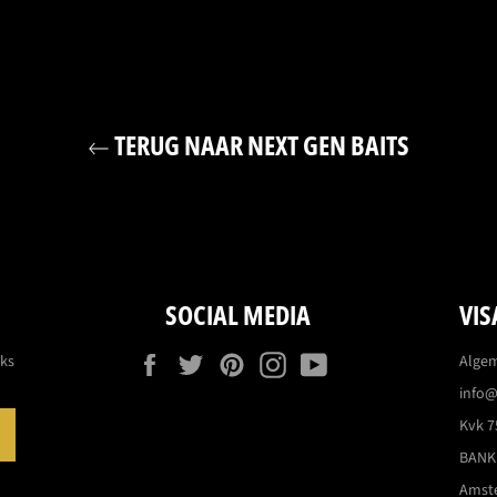
TERUG NAAR NEXT GEN BAITS
SOCIAL MEDIA
VIS
Facebook
Twitter
Pinterest
Instagram
YouTube
eks
Alge
info@
Kvk 7
ABONNEREN
BANK:
Amst