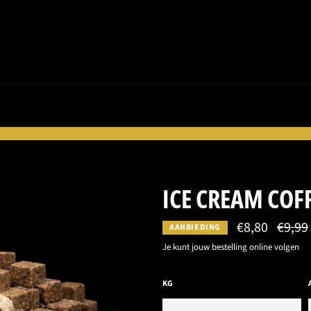
ICE CREAM COF
€8,80
Normal
€9,99
AANBIEDING
prijs
Je kunt jouw bestelling online volgen
KG