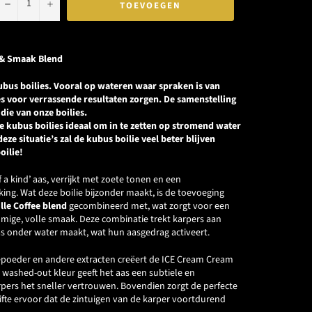
−
+
TOEVOEGEN
 & Smaak Blend
ubus boilies. Vooral op wateren waar spraken is van
s voor verrassende resultaten zorgen. De samenstelling
 die van onze boilies.
 kubus boilies ideaal om in te zetten op stromend water
deze situatie’s zal de kubus boilie veel beter blijven
oilie!
 a kind’ aas, verrijkt met zoete tonen en een
g. Wat deze boilie bijzonder maakt, is de toevoeging
le Coffee blend
gecombineerd met, wat zorgt voor een
omige, volle smaak. Deze combinatie trekt karpers aan
as onder water maakt, wat hun aasgedrag activeert.
llepoeder en andere extracten creëert de ICE Cream Cream
 washed-out kleur geeft het aas een subtiele en
arpers het sneller vertrouwen. Bovendien zorgt de perfecte
fte ervoor dat de zintuigen van de karper voortdurend