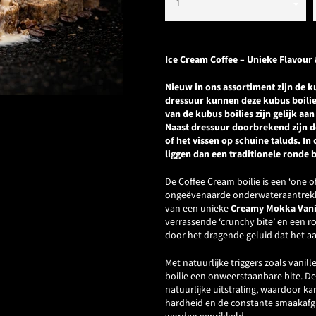
Ice Cream Coffee – Unieke Flavour
Nieuw in ons assortiment zijn de k
dressuur kunnen deze kubus boilie
van de kubus boilies zijn gelijk aan
Naast dressuur doorbrekend zijn de
of het vissen op schuine taluds. In 
liggen dan een traditionele ronde b
De Coffee Cream boilie is een ‘one of
ongeëvenaarde onderwateraantrekkin
van een unieke
Creamy Mokka Vanil
verrassende ‘crunchy bite’ en een r
door het dragende geluid dat het a
Met natuurlijke triggers zoals vani
boilie een onweerstaanbare bite. De
natuurlijke uitstraling, waardoor k
hardheid en de constante smaakafgi