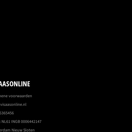
AASONLINE
mene voorwaarden
visaasonline.nl
5365456
 NL61 INGB 0006442147
erdam Nieuw Sloten