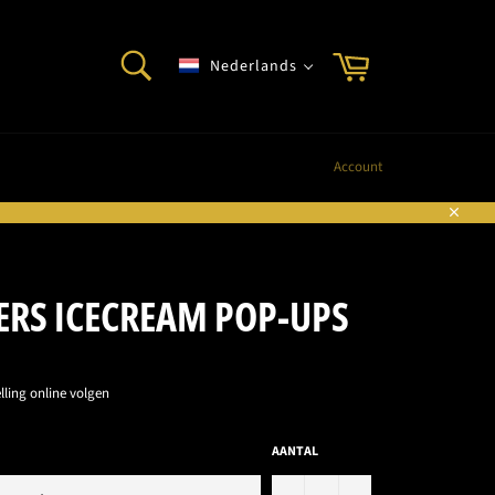
ZOEKEN
Winkelwagen
Nederlands
Zoeken
Account
Sluite
ERS ICECREAM POP-UPS
lling online volgen
AANTAL