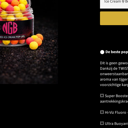
⬤
De beste pop
Dit is geen gewon
Dankzij de TWIS
onweerstaanbare
aroma van tijger
voorzichtige kar
💥 Super Booste
aantrekkingskra
💥 Hi-Viz Fluoro 
💥 Ultra Buoyant