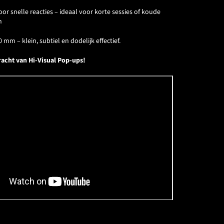
r snelle reacties – ideaal voor korte sessies of koude
n
0 mm – klein, subtiel en dodelijk effectief.
acht van Hi-Visual Pop-ups!