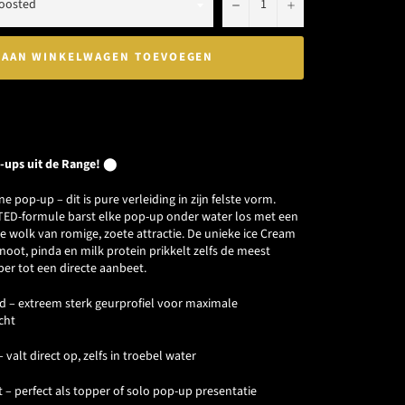
−
+
AAN WINKELWAGEN TOEVOEGEN
-ups uit de Range!
⬤
e pop-up – dit is pure verleiding in zijn felste vorm.
TED-formule barst elke pop-up onder water los met een
 wolk van romige, zoete attractie. De unieke ice Cream
noot, pinda en milk protein prikkelt zelfs de meest
per tot een directe aanbeet.
d – extreem sterk geurprofiel voor maximale
cht
– valt direct op, zelfs in troebel water
 – perfect als topper of solo pop-up presentatie