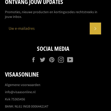
ONTVANG JOUW UPDATES
Promoties, nieuwe producten en kortingscodes rechtstreeks in
jouw inbox.
ABONN
SOCIAL MEDIA
Facebook
Twitter
Pinterest
Instagram
YouTube
VISAASONLINE
Algemene voorwaarden
info@visaasonline.nl
Kvk 75365456
BANK: NL61 INGB 0006442147