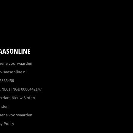
AASONLINE
mene voorwaarden
visaasonline.nl
5365456
 NL61 INGB 0006442147
erdam Nieuw Sloten
enden
mene voorwaarden
cy Policy