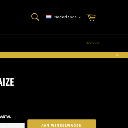
ZOEKEN
Winkelwagen
Nederlands
Zoeken
Account
Sluite
IZE
AANTAL
AAN WINKELWAGEN