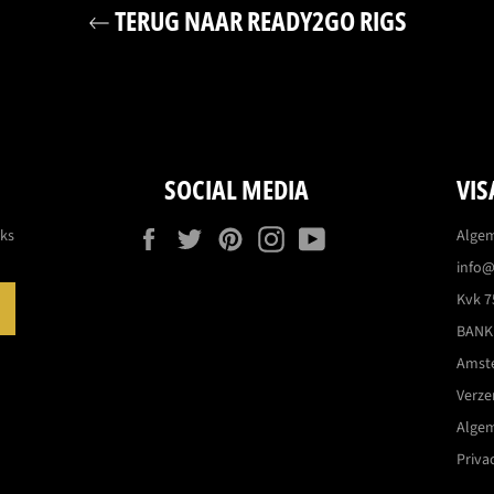
TERUG NAAR READY2GO RIGS
SOCIAL MEDIA
VIS
Facebook
Twitter
Pinterest
Instagram
YouTube
eks
Alge
info@
Kvk 7
ABONNEREN
BANK:
Amst
Verz
Alge
Priva