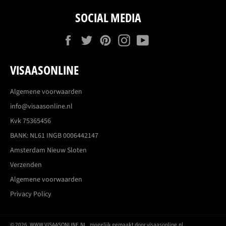
SOCIAL MEDIA
Facebook
Twitter
Pinterest
Instagram
YouTube
VISAASONLINE
Algemene voorwaarden
info@visaasonline.nl
Kvk 75365456
BANK: NL61 INGB 0006442147
Amsterdam Nieuw Sloten
Verzenden
Algemene voorwaarden
Privacy Policy
© 2026,
WWW.VISAASONLINE.NL
. mogelijk gemaakt door visaasonline.nl