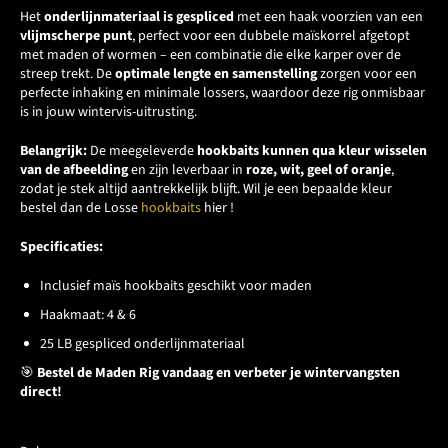
Het
onderlijnmateriaal is gespliced
met een haak voorzien van een
vlijmscherpe punt
, perfect voor een dubbele maïskorrel afgetopt
met maden of wormen – een combinatie die elke karper over de
streep trekt. De
optimale lengte en samenstelling
zorgen voor een
perfecte inhaking en minimale lossers, waardoor deze rig onmisbaar
is in jouw wintervis-uitrusting.
Belangrijk:
De meegeleverde
hookbaits kunnen qua kleur wisselen
van de afbeelding
en zijn leverbaar in
roze, wit, geel of oranje
,
zodat je stek altijd aantrekkelijk blijft. Wil je een bepaalde kleur
bestel dan de Losse
hookbaits
hier !
Specificaties:
Inclusief maïs hookbaits geschikt voor maden
Haakmaat: 4 & 6
25 LB gespliced onderlijnmateriaal
🎯
Bestel de Maden Rig vandaag en verbeter je wintervangsten
direct!