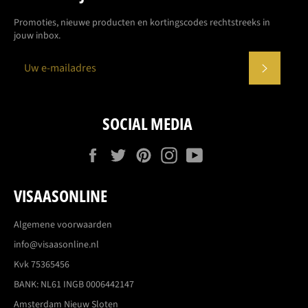
Promoties, nieuwe producten en kortingscodes rechtstreeks in
jouw inbox.
ABONN
SOCIAL MEDIA
Facebook
Twitter
Pinterest
Instagram
YouTube
VISAASONLINE
Algemene voorwaarden
info@visaasonline.nl
Kvk 75365456
BANK: NL61 INGB 0006442147
Amsterdam Nieuw Sloten