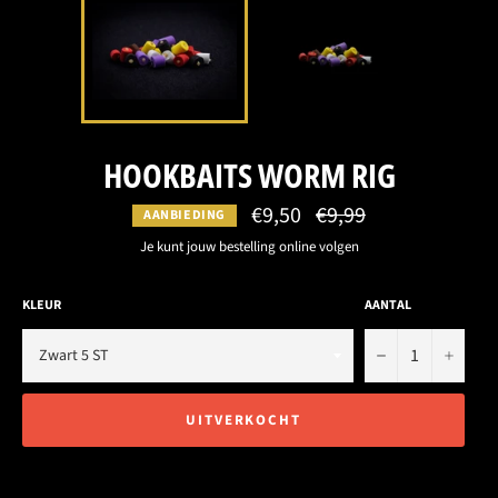
HOOKBAITS WORM RIG
€9,50
Normale
€9,99
AANBIEDING
prijs
Je kunt jouw bestelling online volgen
KLEUR
AANTAL
−
+
UITVERKOCHT