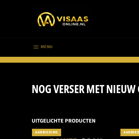
Meteen
naar
de
inhoud
SITENAVIGATIE
MENU
NOG VERSER MET NIEUW
UITGELICHTE PRODUCTEN
AANBIEDING
AANBIE