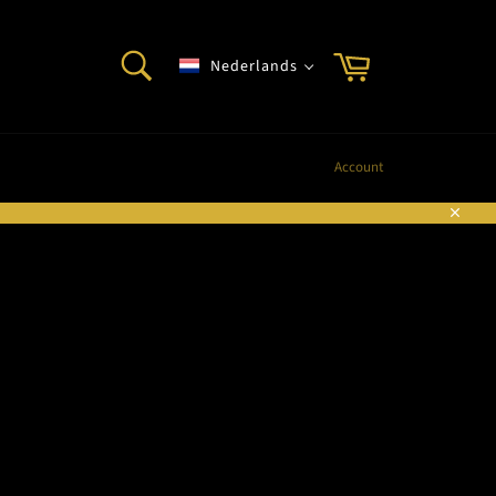
ZOEKEN
Winkelwagen
Nederlands
Zoeken
Account
Sluite