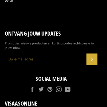
Delen
ONTVANG JOUW UPDATES
Promoties, nieuwe producten en kortingscodes rechtstreeks in
jouw inbox.
ABONN
SOCIAL MEDIA
Facebook
Twitter
Pinterest
Instagram
YouTube
VISAASONLINE