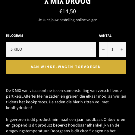
X MIX DROOG
Normale
€14,50
prijs
Je kunt jouw bestelling online volgen
KILOGRAM
AANTAL
−
+
AAN WINKELWAGEN TOEVOEGEN
De X MIX van visaasonline is een samenstelling van verschillende
partikels, Allerlei kleine zaden en granen die elkaar mooi aanvullen
tijdens het kookproces. De zaden die hierin zitten vol met
koolhydraten!
Ingevroren is dit product minimaal een jaar houdbaar. Onbevroren
en geopend is dit product beperkt houdbaar afhankelijk van de
omgevingstemperatuur. Doorgaans is dit circa 5 dagen na het