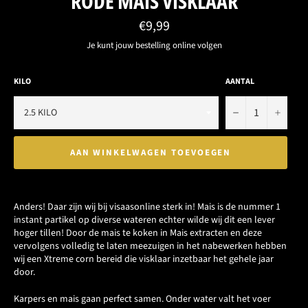
RODE MAIS VISKLAAR
Normale
€9,99
prijs
Je kunt jouw bestelling online volgen
KILO
AANTAL
−
+
AAN WINKELWAGEN TOEVOEGEN
Anders! Daar zijn wij bij visaasonline sterk in! Mais is de nummer 1
instant partikel op diverse wateren echter wilde wij dit een lever
hoger tillen! Door de mais te koken in Mais extracten en deze
vervolgens volledig te laten meezuigen in het nabewerken hebben
wij een Xtreme corn bereid die visklaar inzetbaar het gehele jaar
door.
Karpers en mais gaan perfect samen. Onder water valt het voer