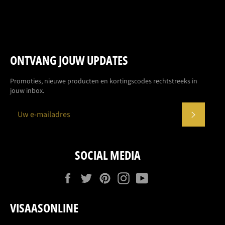
ONTVANG JOUW UPDATES
Promoties, nieuwe producten en kortingscodes rechtstreeks in
jouw inbox.
ABONN
SOCIAL MEDIA
Facebook
Twitter
Pinterest
Instagram
YouTube
VISAASONLINE