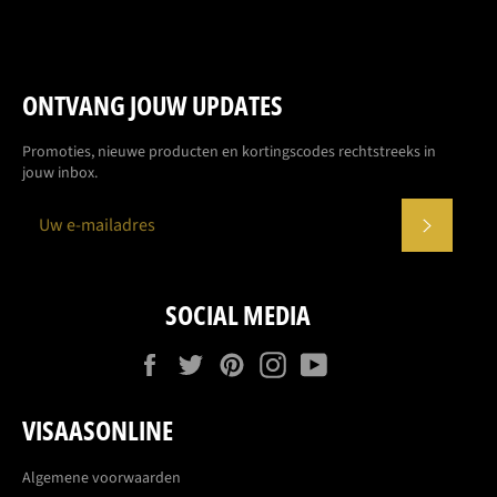
ONTVANG JOUW UPDATES
Promoties, nieuwe producten en kortingscodes rechtstreeks in
jouw inbox.
ABONN
SOCIAL MEDIA
Facebook
Twitter
Pinterest
Instagram
YouTube
VISAASONLINE
Algemene voorwaarden