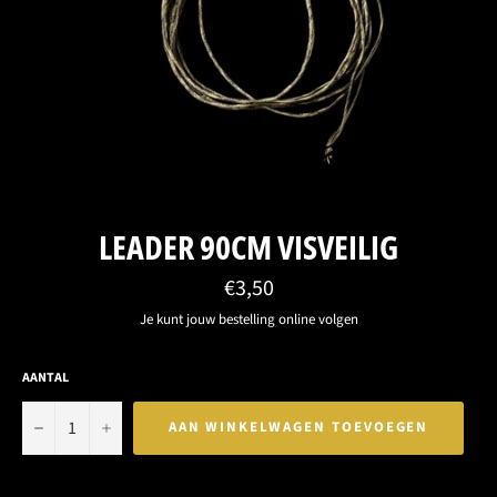
LEADER 90CM VISVEILIG
Normale
€3,50
prijs
Je kunt jouw bestelling online volgen
AANTAL
−
+
AAN WINKELWAGEN TOEVOEGEN