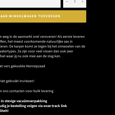
−
+
AAN WINKELWAGEN TOEVOEGEN
jn weg in de aasmarkt snel veroveren! Als eerste leveren
eften, het meest voorkomende natuurlijke aas in
eren. De karper komt ze tegen bij het omwoelen van de
tertypes. Ze zijn voor veel vissen dan ook zeer
sel waar jij nu ook mee aan de slag kan.
et vers gekookte Hennepzaad
iet gebruikt invriezen!
n ons contacten voor bulk levering
 in stevige
vacuümverpakking
ig je bestelling volgen via onze track link
iteit!