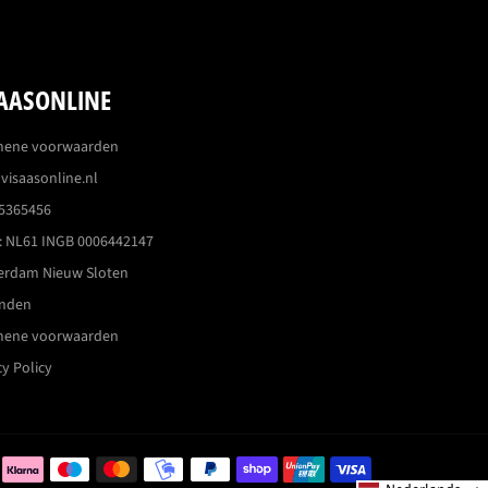
AASONLINE
mene voorwaarden
visaasonline.nl
5365456
 NL61 INGB 0006442147
erdam Nieuw Sloten
enden
mene voorwaarden
cy Policy
Betaalmethoden