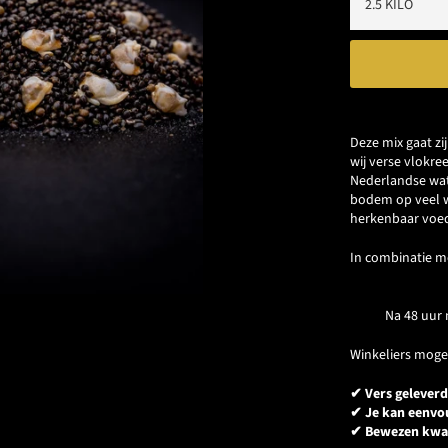
Deze mix gaat zi
wij verse vlokre
Nederlandse wat
bodem op veel wa
herkenbaar voed
In combinatie m
Na 48 uur n
Winkeliers moge
✔ Vers geleverd
✔ Je kan eenvoud
✔ Bewezen kwal