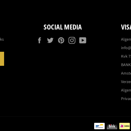
SOCIAL MEDIA
VIS
Facebook
Twitter
Pinterest
Instagram
YouTube
eks
Alge
info@
Kvk 7
ABONNEREN
BANK:
Amst
Verz
Alge
Priva