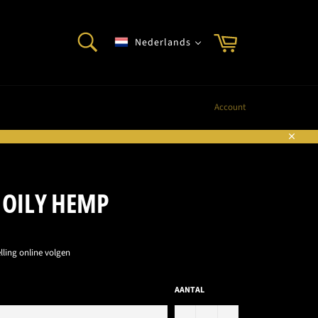
ZOEKEN
Winkelwagen
Nederlands
Zoeken
Account
Sluite
 OILY HEMP
lling online volgen
AANTAL