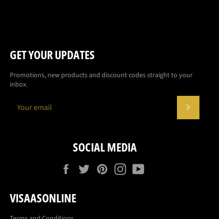
GET YOUR UPDATES
Promotions, new products and discount codes straight to your
inbox.
SUBSCR
SOCIAL MEDIA
Facebook
Twitter
Pinterest
Instagram
YouTube
VISAASONLINE
Terms and Conditions