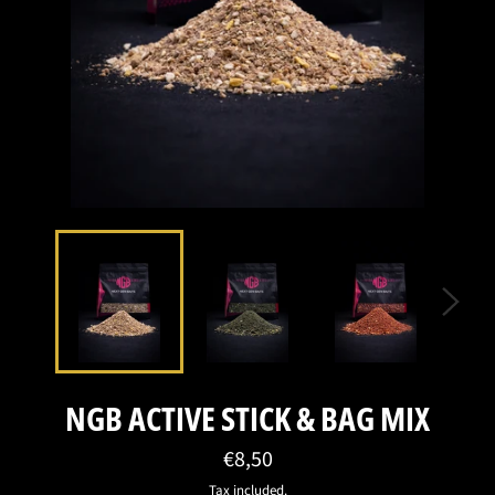
NGB ACTIVE STICK & BAG MIX
Regular
€8,50
price
Tax included.