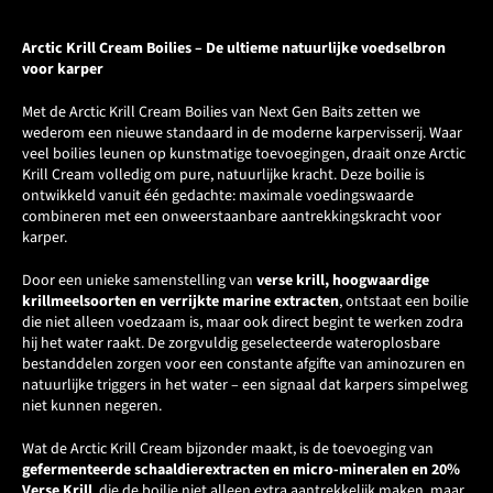
Arctic Krill Cream Boilies – De ultieme natuurlijke voedselbron
voor karper
Met de Arctic Krill Cream Boilies van Next Gen Baits zetten we
wederom een nieuwe standaard in de moderne karpervisserij. Waar
veel boilies leunen op kunstmatige toevoegingen, draait onze Arctic
Krill Cream volledig om pure, natuurlijke kracht. Deze boilie is
ontwikkeld vanuit één gedachte: maximale voedingswaarde
combineren met een onweerstaanbare aantrekkingskracht voor
karper.
Door een unieke samenstelling van
verse krill, hoogwaardige
krillmeelsoorten en verrijkte marine extracten
, ontstaat een boilie
die niet alleen voedzaam is, maar ook direct begint te werken zodra
hij het water raakt. De zorgvuldig geselecteerde wateroplosbare
bestanddelen zorgen voor een constante afgifte van aminozuren en
natuurlijke triggers in het water – een signaal dat karpers simpelweg
niet kunnen negeren.
Wat de Arctic Krill Cream bijzonder maakt, is de toevoeging van
gefermenteerde schaaldierextracten en micro-mineralen en 20%
Verse Krill
, die de boilie niet alleen extra aantrekkelijk maken, maar