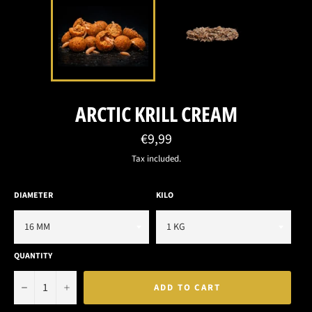
ARCTIC KRILL CREAM
Regular
€9,99
price
Tax included.
DIAMETER
KILO
QUANTITY
−
+
ADD TO CART