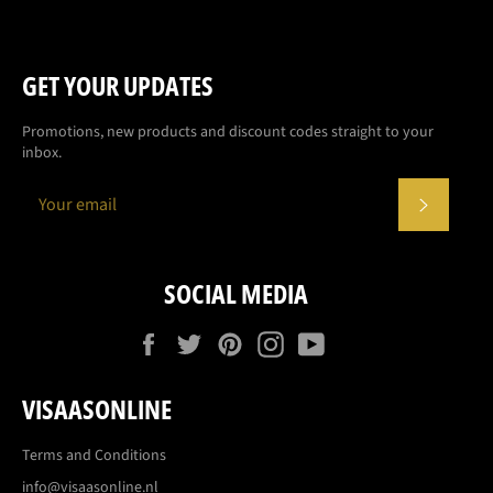
GET YOUR UPDATES
Promotions, new products and discount codes straight to your
inbox.
SUBSCR
SOCIAL MEDIA
Facebook
Twitter
Pinterest
Instagram
YouTube
VISAASONLINE
Terms and Conditions
info@visaasonline.nl