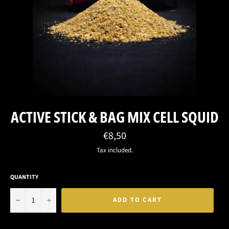
ACTIVE STICK & BAG MIX CELL SQUID
Regular
€8,50
price
Tax included.
QUANTITY
−
+
ADD TO CART