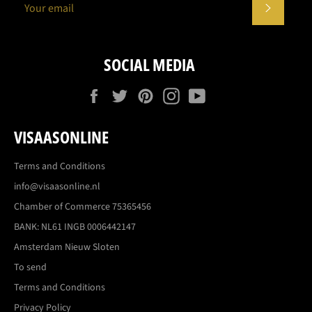
SUBSCR
SOCIAL MEDIA
Facebook
Twitter
Pinterest
Instagram
YouTube
VISAASONLINE
Terms and Conditions
info@visaasonline.nl
Chamber of Commerce 75365456
BANK: NL61 INGB 0006442147
Amsterdam Nieuw Sloten
To send
Terms and Conditions
Privacy Policy