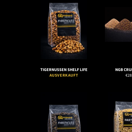
TIGERNUSSEN SHELF LIFE
NGB CRU
Nor
AUSVERKAUFT
€28
Prei