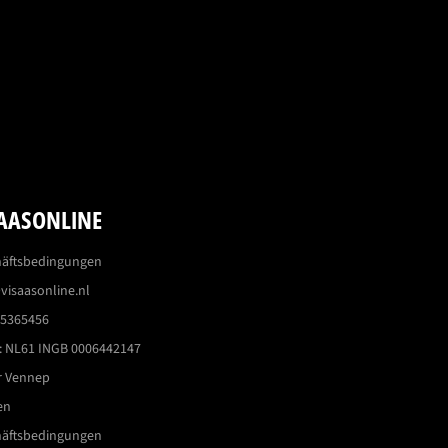
AASONLINE
äftsbedingungen
visaasonline.nl
75365456
 NL61 INGB 0006442147
r Vennep
en
äftsbedingungen