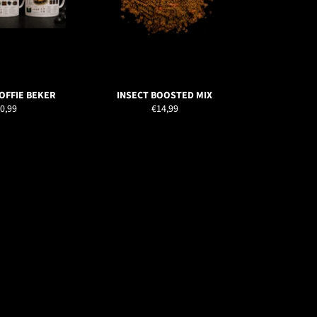
KOFFIE BEKER
INSECT BOOSTED MIX
rmaler
Normaler
0,99
€14,99
eis
Preis