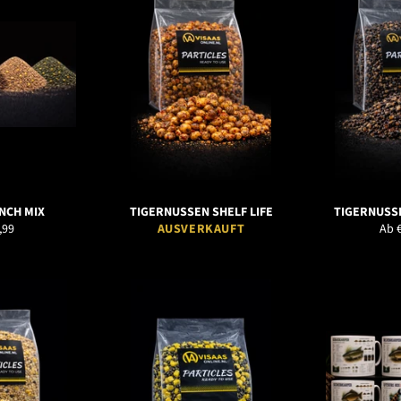
NCH MIX
TIGERNUSSEN SHELF LIFE
TIGERNUSSE
maler
,99
AUSVERKAUFT
Ab 
s