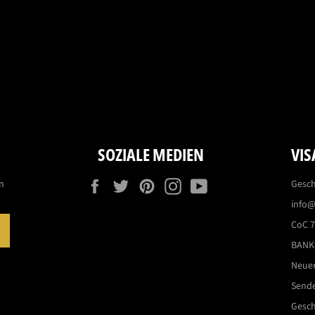
SOZIALE MEDIEN
VIS
Facebook
Twitter
Pinterest
Instagram
YouTube
n
Gesch
info@
CoC 
ABONNIEREN
BANK:
Neue
Send
Gesch