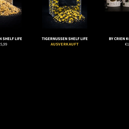
 SHELF LIFE
TIGERNUSSEN SHELF LIFE
BY CRIEN 
No
5,99
AUSVERKAUFT
€1
Pr